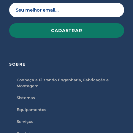
P
l
e
a
s
SOBRE
e
l
e
a
Conheça a Filtrando Engenharia, Fabricação e
v
Montagem
e
t
h
Sistemas
i
s
f
Equipamentos
i
e
l
Serviços
d
e