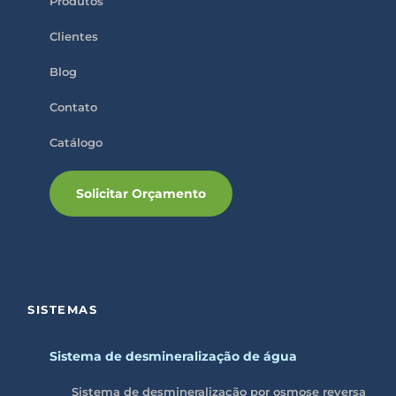
m
Produtos
p
t
Clientes
y
.
Blog
Contato
Catálogo
Solicitar Orçamento
SISTEMAS
Sistema de desmineralização de água
Sistema de desmineralização por osmose reversa