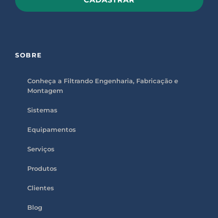
P
l
e
a
s
SOBRE
e
l
e
a
Conheça a Filtrando Engenharia, Fabricação e
v
Montagem
e
t
h
Sistemas
i
s
f
Equipamentos
i
e
l
Serviços
d
e
m
Produtos
p
t
Clientes
y
.
Blog