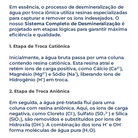
Em essência, o processo de desmineralização de
água por troca iônica utiliza resinas especializadas
para capturar e remover os íons indesejados. O
nosso
Sistema Completo de Desmineralização
é
projetado em etapas lógicas para garantir máxima
eficiência e qualidade.
1. Etapa de Troca Catiônica
Inicialmente, a água bruta passa por uma coluna
contendo resina catiônica. Esta resina atrai e
retém íons de carga positiva, como Cálcio (Ca²⁺),
Magnésio (Mg²⁺) e Sódio (Na⁺), liberando íons de
Hidrogênio (H⁺) em troca.
2. Etapa de Troca Aniônica
Em seguida, a água pré-tratada flui para uma
coluna com resina aniônica. Aqui, os íons de carga
negativa, como Cloreto (Cl⁻), Sulfato (SO₄²⁻) e Sílica
(SiO₂), são removidos e substituídos por íons de
Hidroxila (OH⁻). A combinação dos íons H⁺ e OH⁻
forma moléculas de água pura (H₂O).