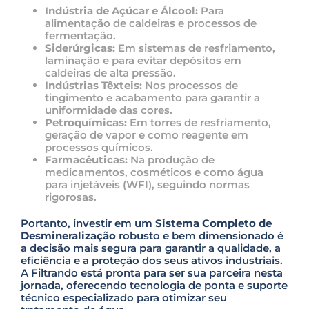
s
Indústria de Açúcar e Álcool:
Para
f
alimentação de caldeiras e processos de
i
fermentação.
e
Siderúrgicas:
Em sistemas de resfriamento,
l
laminação e para evitar depósitos em
d
caldeiras de alta pressão.
e
Indústrias Têxteis:
Nos processos de
m
tingimento e acabamento para garantir a
p
uniformidade das cores.
t
Petroquímicas:
Em torres de resfriamento,
y
geração de vapor e como reagente em
.
processos químicos.
Farmacêuticas:
Na produção de
medicamentos, cosméticos e como água
para injetáveis (WFI), seguindo normas
rigorosas.
Portanto, investir em um
Sistema Completo de
Desmineralização
robusto e bem dimensionado é
a decisão mais segura para garantir a qualidade, a
eficiência e a proteção dos seus ativos industriais.
A Filtrando está pronta para ser sua parceira nesta
jornada, oferecendo tecnologia de ponta e suporte
técnico especializado para otimizar seu