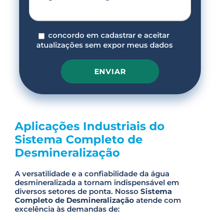
concordo em cadastrar e aceitar
atualizações sem expor meus dados
P
l
e
Aplicações Industriais do
a
s
Sistema Completo de
e
Desmineralização
l
e
a
A versatilidade e a confiabilidade da água
v
desmineralizada a tornam indispensável em
e
diversos setores de ponta. Nosso
Sistema
t
Completo de Desmineralização
atende com
h
excelência às demandas de:
i