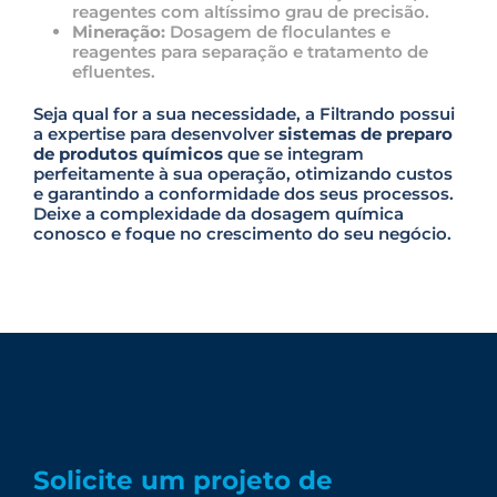
.
reagentes com altíssimo grau de precisão.
Mineração:
Dosagem de floculantes e
reagentes para separação e tratamento de
efluentes.
Seja qual for a sua necessidade, a Filtrando possui
a expertise para desenvolver
sistemas de preparo
de produtos químicos
que se integram
perfeitamente à sua operação, otimizando custos
e garantindo a conformidade dos seus processos.
Deixe a complexidade da dosagem química
conosco e foque no crescimento do seu negócio.
Solicite um projeto de