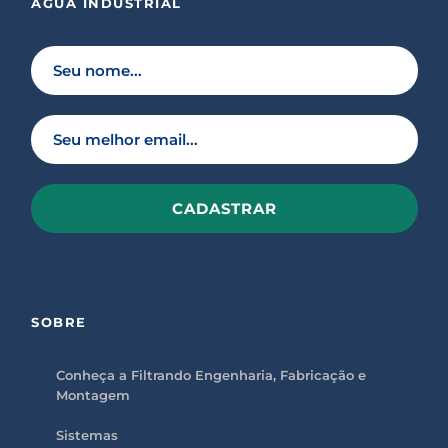
ÁGUA INDUSTRIAL
P
l
e
a
s
SOBRE
e
l
e
a
Conheça a Filtrando Engenharia, Fabricação e
v
Montagem
e
t
h
Sistemas
i