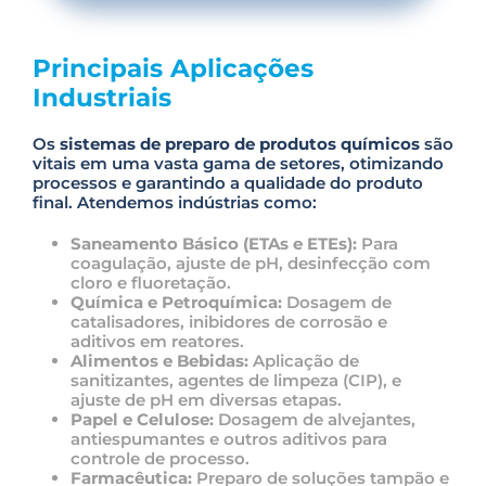
P
l
e
Principais Aplicações
a
s
Industriais
e
l
Os
sistemas de preparo de produtos químicos
são
e
vitais em uma vasta gama de setores, otimizando
a
processos e garantindo a qualidade do produto
v
final. Atendemos indústrias como:
e
t
h
Saneamento Básico (ETAs e ETEs):
Para
i
coagulação, ajuste de pH, desinfecção com
s
cloro e fluoretação.
f
Química e Petroquímica:
Dosagem de
i
catalisadores, inibidores de corrosão e
e
aditivos em reatores.
l
Alimentos e Bebidas:
Aplicação de
d
sanitizantes, agentes de limpeza (CIP), e
e
ajuste de pH em diversas etapas.
m
Papel e Celulose:
Dosagem de alvejantes,
p
antiespumantes e outros aditivos para
t
controle de processo.
y
Farmacêutica:
Preparo de soluções tampão e