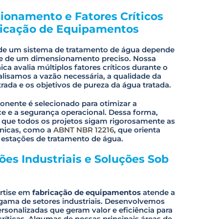
onamento e Fatores Críticos
ricação de Equipamentos
de um sistema de tratamento de água depende
e de um dimensionamento preciso. Nossa
ica avalia múltiplos fatores críticos durante o
alisamos a vazão necessária, a qualidade da
rada e os objetivos de pureza da água tratada.
nente é selecionado para otimizar a
e e a segurança operacional. Dessa forma,
 que todos os projetos sigam rigorosamente as
nicas, como a
ABNT NBR 12216
, que orienta
 estações de tratamento de água.
ões Industriais e Soluções Sob
rtise em
fabricação de equipamentos
atende a
gama de setores industriais. Desenvolvemos
rsonalizadas que geram valor e eficiência para
ríticas. Algumas de nossas principais áreas de