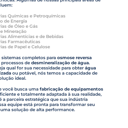
cluem:
rias Químicas e Petroquímicas
o de Energia
rias de Óleo e Gás
de Mineração
rias Alimentícias e de Bebidas
rias Farmacêuticas
rias de Papel e Celulose
 sistemas completos para
osmose reversa
 processos de
desmineralização de água
.
eja qual for sua necessidade para obter
água
izada
ou potável, nós temos a capacidade de
olução ideal.
se você busca uma
fabricação de equipamentos
eficiente e totalmente adaptada à sua realidade,
é a parceira estratégica que sua indústria
ssa equipe está pronta para transformar seu
 uma solução de alta performance.