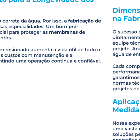
e
Dimensi
a
s
na Fab
correta da água. Por isso, a
fabricação de
e
sas especialidades. Um bom
pré-
l
O sucesso 
cial para proteger as
membranas de
e
diretament
ntos.
a
equipe técn
v
projeto. An
ensionado aumenta a vida útil de todo o
e
água de ent
 os custos com manutenção e a
t
tindo uma operação contínua e confiável.
h
Cada compo
i
performanc
s
garantimos
f
normas téc
i
projetos de
e
l
d
Aplicaç
e
Medida
m
p
t
Nossa expe
y
uma vasta 
.
soluções pe
operações c