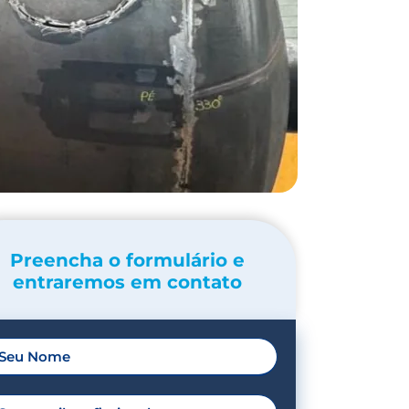
Preencha o formulário e
entraremos em contato