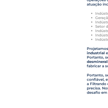
atuação in
Indúst
Geraçã
Indúst
Setor 
Indúst
Indúst
Indúst
Projetamos
industrial
e
Portanto, s
desmineral
fabricar a s
Portanto, 
confiável, 
a Filtrando 
precisa. No
desafio em