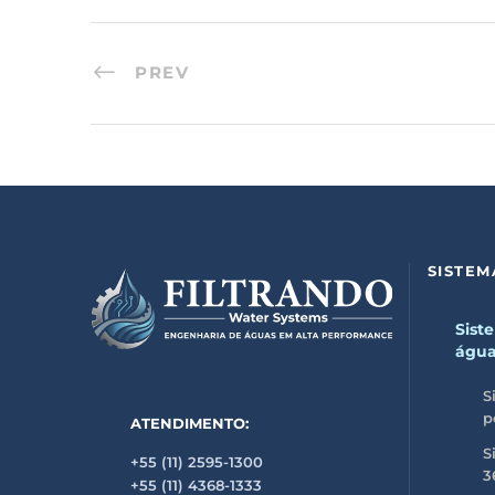
PREV
SISTEM
Sist
águ
S
p
ATENDIMENTO:
S
+55 (11) 2595-1300
3
+55 (11) 4368-1333