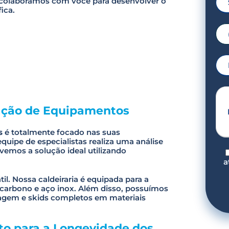
 colaboramos com você para desenvolver o
ica.
ação de Equipamentos
s
é totalmente focado nas suas
quipe de especialistas realiza uma análise
vemos a solução ideal utilizando
a
l. Nossa caldeiraria é equipada para a
 carbono e aço inox. Além disso, possuímos
agem e skids completos em materiais
P
to para a Longevidade dos
l