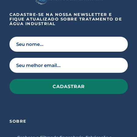
CADASTRE-SE NA NOSSA NEWSLETTER E
FIQUE ATUALIZADO SOBRE TRATAMENTO DE
ÁGUA INDUSTRIAL
P
l
e
a
s
SOBRE
e
l
e
a