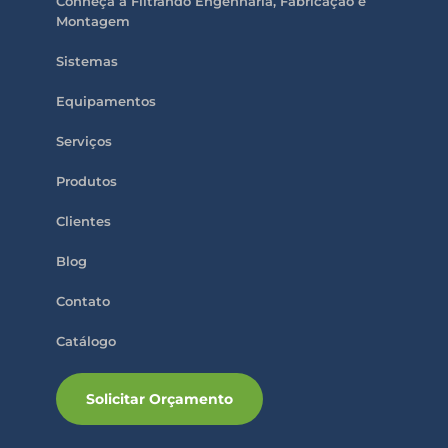
Conheça a Filtrando Engenharia, Fabricação e
v
Montagem
e
t
h
Sistemas
i
s
f
Equipamentos
i
e
l
Serviços
d
e
m
Produtos
p
t
Clientes
y
.
Blog
Contato
Catálogo
Solicitar Orçamento