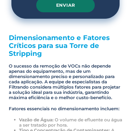
P
l
e
Dimensionamento e Fatores
a
s
Críticos para sua Torre de
e
Stripping
l
e
a
O sucesso da remoção de VOCs não depende
v
apenas do equipamento, mas de um
e
dimensionamento preciso e personalizado para
t
cada aplicação. A equipe de especialistas da
h
Filtrando considera múltiplos fatores para projetar
i
a solução ideal para sua indústria, garantindo
s
máxima eficiência e o melhor custo-benefício.
f
i
Fatores essenciais no dimensionamento incluem:
e
l
Vazão de Água:
O volume de efluente ou água
d
a ser tratado por hora.
e
Tipo e Concentração de Contaminantes:
A