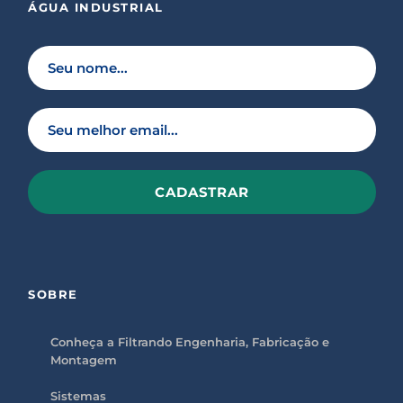
ÁGUA INDUSTRIAL
P
l
e
a
s
SOBRE
e
l
e
a
Conheça a Filtrando Engenharia, Fabricação e
v
Montagem
e
t
h
Sistemas
i