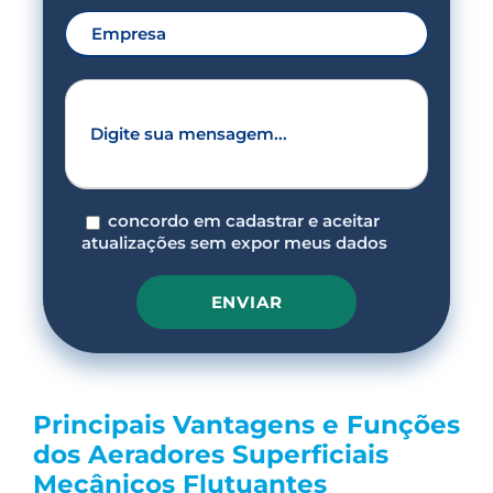
concordo em cadastrar e aceitar
atualizações sem expor meus dados
P
l
e
Principais Vantagens e Funções
a
s
dos Aeradores Superficiais
e
Mecânicos Flutuantes
l