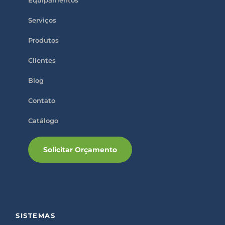
Equipamentos
i
e
l
Serviços
d
e
m
Produtos
p
t
Clientes
y
.
Blog
Contato
Catálogo
Solicitar Orçamento
SISTEMAS