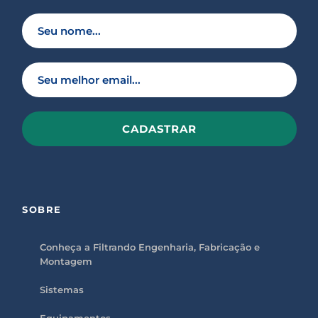
P
l
e
a
s
SOBRE
e
l
e
a
Conheça a Filtrando Engenharia, Fabricação e
v
Montagem
e
t
h
Sistemas
i
s
f