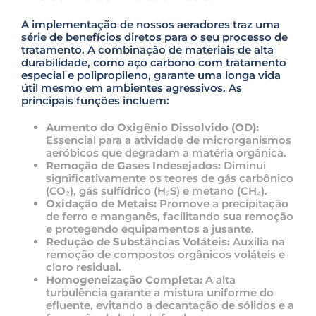
e
a
A implementação de nossos aeradores traz uma
v
série de benefícios diretos para o seu processo de
e
tratamento. A combinação de materiais de alta
t
durabilidade, como aço carbono com tratamento
h
especial e polipropileno, garante uma longa vida
i
útil mesmo em ambientes agressivos. As
s
principais funções incluem:
f
i
Aumento do Oxigênio Dissolvido (OD):
e
Essencial para a atividade de microrganismos
l
aeróbicos que degradam a matéria orgânica.
d
Remoção de Gases Indesejados:
Diminui
e
significativamente os teores de gás carbônico
m
(CO₂), gás sulfídrico (H₂S) e metano (CH₄).
p
Oxidação de Metais:
Promove a precipitação
t
de ferro e manganês, facilitando sua remoção
y
e protegendo equipamentos a jusante.
.
Redução de Substâncias Voláteis:
Auxilia na
remoção de compostos orgânicos voláteis e
cloro residual.
Homogeneização Completa:
A alta
turbulência garante a mistura uniforme do
efluente, evitando a decantação de sólidos e a