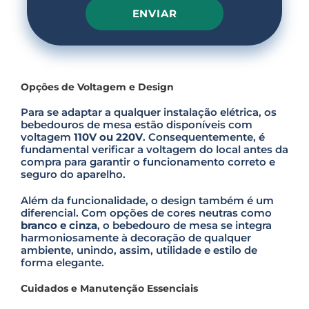
P
l
e
Opções de Voltagem e Design
a
s
Para se adaptar a qualquer instalação elétrica, os
e
bebedouros de mesa estão disponíveis com
l
voltagem
110V ou 220V
. Consequentemente, é
e
fundamental verificar a voltagem do local antes da
a
compra para garantir o funcionamento correto e
v
seguro do aparelho.
e
t
Além da funcionalidade, o design também é um
h
diferencial. Com opções de cores neutras como
i
branco e cinza
, o bebedouro de mesa se integra
s
harmoniosamente à decoração de qualquer
f
ambiente, unindo, assim, utilidade e estilo de
i
forma elegante.
e
l
d
Cuidados e Manutenção Essenciais
e