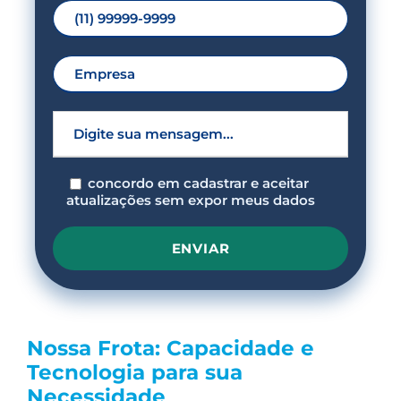
concordo em cadastrar e aceitar
atualizações sem expor meus dados
P
l
e
Nossa Frota: Capacidade e
a
s
Tecnologia para sua
e
Necessidade
l