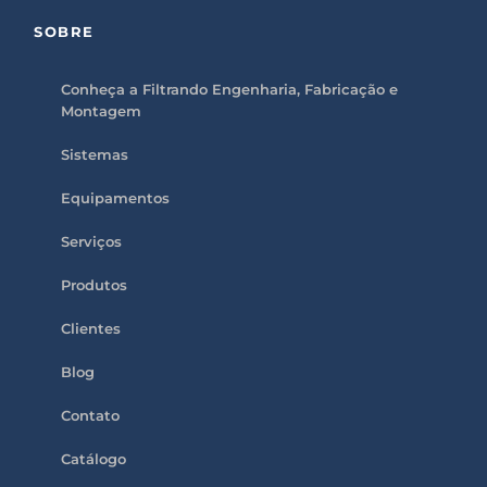
a
s
SOBRE
e
l
e
a
Conheça a Filtrando Engenharia, Fabricação e
v
Montagem
e
t
h
Sistemas
i
s
f
Equipamentos
i
e
l
Serviços
d
e
m
Produtos
p
t
Clientes
y
.
Blog
Contato
Catálogo