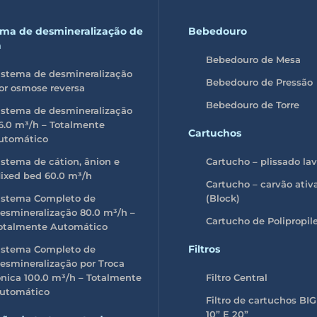
ema de desmineralização de
Bebedouro
a
Bebedouro de Mesa
istema de desmineralização
Bebedouro de Pressão
or osmose reversa
Bebedouro de Torre
istema de desmineralização
6.0 m³/h – Totalmente
Cartuchos
utomático
istema de cátion, ânion e
Cartucho – plissado la
ixed bed 60.0 m³/h
Cartucho – carvão ativ
istema Completo de
(Block)
esmineralização 80.0 m³/h –
Cartucho de Polipropil
otalmente Automático
Filtros
istema Completo de
esmineralização por Troca
ônica 100.0
m³/h
– Totalmente
Filtro Central
utomático
Filtro de cartuchos BI
10” E 20”