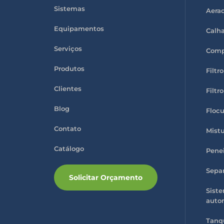
h
Sistemas
Aerad
i
s
f
Equipamentos
Calha
i
e
l
Serviços
Compo
d
e
m
Produtos
Filtr
p
t
Clientes
y
Filtr
.
Blog
Flocu
Contato
Mistu
Catálogo
Penei
Separ
Solicitar Orçamento
Sist
auto
Tanq