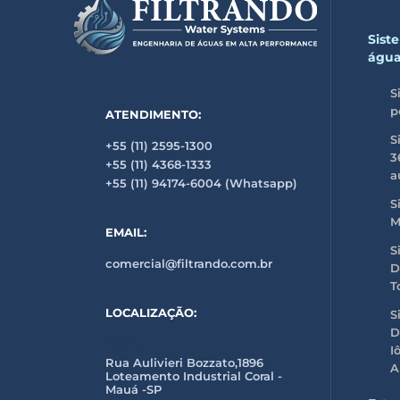
Sist
águ
S
p
ATENDIMENTO:
S
+55 (11) 2595-1300
3
+55 (11) 4368-1333
a
+55 (11) 94174-6004 (Whatsapp)
S
M
EMAIL:
S
comercial@filtrando.com.br
D
T
LOCALIZAÇÃO:
S
D
Fábrica
I
Rua Aulivieri Bozzato,1896
A
Loteamento Industrial Coral -
Mauá -SP