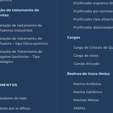
Purificador supremo 10
ção de tratamento de
Purificador por osmose
entes
Purificador tipo ultravi
stação de tratamento de
Purificador deionizador
fluentes industriais
Cargas
stação de tratamento de
fluente – tipo físico-químico
Carga de Cristais de Q
stação de Tratamento de
Carga de Areia
sgotos Sanitários – Tipo
iológico
Carvão Ativado
Resinas de troca iônica
Resina Aniônica
AMENTOS
Resina Catiônica
sadores de lodo
Resinas Mistas
Zeólita
ores por ar difuso