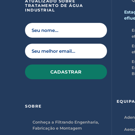
ATUALIZADO SOBRE
TRATAMENTO DE ÁGUA
INDUSTRIAL
Esta
eflu
E
e
E
e
E
E
B
P
l
e
a
EQUIP
s
SOBRE
e
l
Aden
e
a
Conheça a Filtrando Engenharia,
v
Fabricação e Montagem
Aerad
e
t