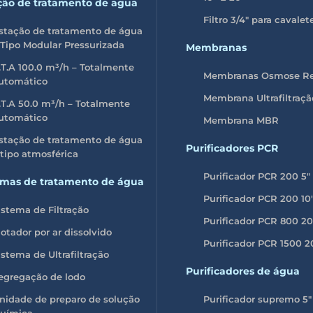
ção de tratamento de agua
Filtro 3/4″ para cavalet
stação de tratamento de água
 Tipo Modular Pressurizada
Membranas
.T.A 100.0 m³/h – Totalmente
Membranas Osmose Re
utomático
Membrana Ultrafiltraçã
.T.A 50.0 m³/h – Totalmente
utomático
Membrana MBR
stação de tratamento de água
Purificadores PCR
 tipo atmosférica
Purificador PCR 200 5″
emas de tratamento de água
Purificador PCR 200 10
istema de Filtração
Purificador PCR 800 20
lotador por ar dissolvido
Purificador PCR 1500 2
istema de Ultrafiltração
Purificadores de água
egregação de lodo
nidade de preparo de solução
Purificador supremo 5″
uímica