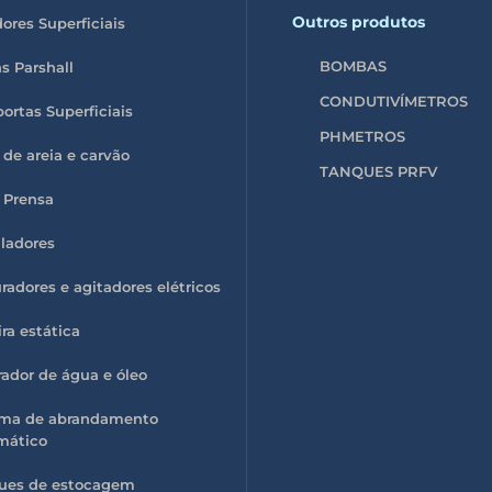
Outros produtos
ores Superficiais
BOMBAS
s Parshall
CONDUTIVÍMETROS
rtas Superficiais
PHMETROS
o de areia e carvão
TANQUES PRFV
o Prensa
ladores
radores e agitadores elétricos
ra estática
ador de água e óleo
ema de abrandamento
mático
ues de estocagem