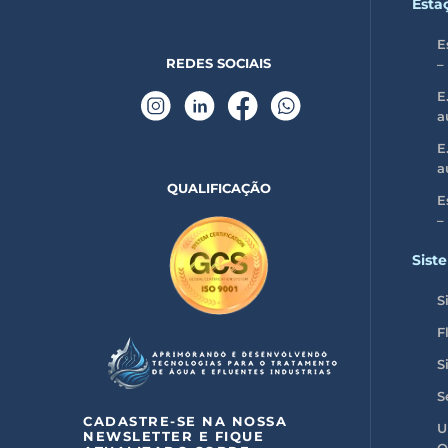
Esta
E
REDES SOCIAIS
–
E
a
E
a
QUALIFICAÇÃO
E
–
Sist
S
F
S
S
CADASTRE-SE NA NOSSA
U
NEWSLETTER E FIQUE
Q